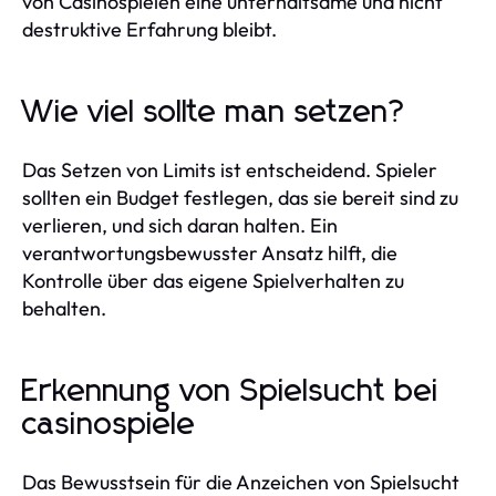
von Casinospielen eine unterhaltsame und nicht
destruktive Erfahrung bleibt.
Wie viel sollte man setzen?
Das Setzen von Limits ist entscheidend. Spieler
sollten ein Budget festlegen, das sie bereit sind zu
verlieren, und sich daran halten. Ein
verantwortungsbewusster Ansatz hilft, die
Kontrolle über das eigene Spielverhalten zu
behalten.
Erkennung von Spielsucht bei
casinospiele
Das Bewusstsein für die Anzeichen von Spielsucht