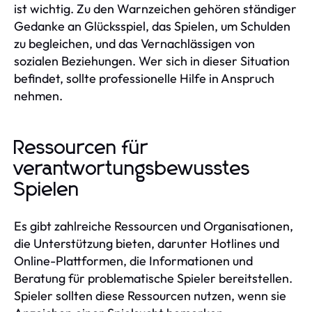
ist wichtig. Zu den Warnzeichen gehören ständiger
Gedanke an Glücksspiel, das Spielen, um Schulden
zu begleichen, und das Vernachlässigen von
sozialen Beziehungen. Wer sich in dieser Situation
befindet, sollte professionelle Hilfe in Anspruch
nehmen.
Ressourcen für
verantwortungsbewusstes
Spielen
Es gibt zahlreiche Ressourcen und Organisationen,
die Unterstützung bieten, darunter Hotlines und
Online-Plattformen, die Informationen und
Beratung für problematische Spieler bereitstellen.
Spieler sollten diese Ressourcen nutzen, wenn sie