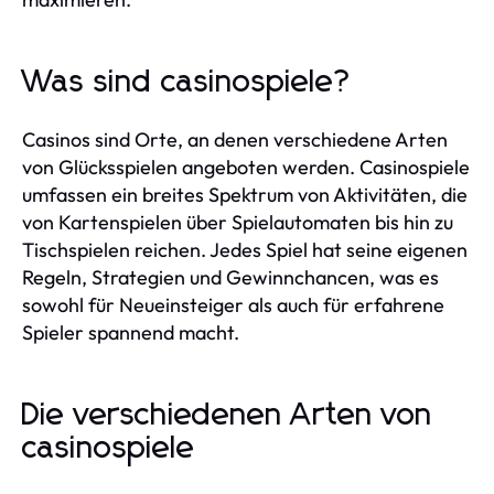
Was sind casinospiele?
Casinos sind Orte, an denen verschiedene Arten
von Glücksspielen angeboten werden. Casinospiele
umfassen ein breites Spektrum von Aktivitäten, die
von Kartenspielen über Spielautomaten bis hin zu
Tischspielen reichen. Jedes Spiel hat seine eigenen
Regeln, Strategien und Gewinnchancen, was es
sowohl für Neueinsteiger als auch für erfahrene
Spieler spannend macht.
Die verschiedenen Arten von
casinospiele