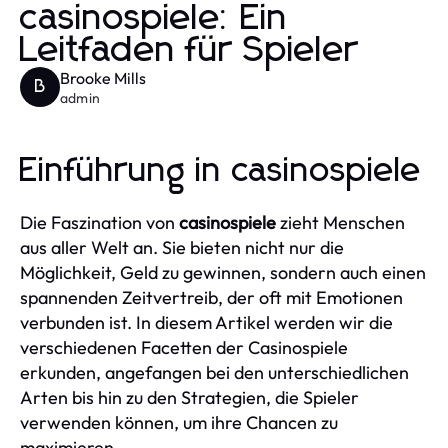
casinospiele: Ein
Leitfaden für Spieler
Brooke Mills
B
admin
Einführung in casinospiele
Die Faszination von
casinospiele
zieht Menschen
aus aller Welt an. Sie bieten nicht nur die
Möglichkeit, Geld zu gewinnen, sondern auch einen
spannenden Zeitvertreib, der oft mit Emotionen
verbunden ist. In diesem Artikel werden wir die
verschiedenen Facetten der Casinospiele
erkunden, angefangen bei den unterschiedlichen
Arten bis hin zu den Strategien, die Spieler
verwenden können, um ihre Chancen zu
maximieren.