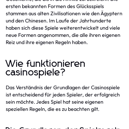
ersten bekannten Formen des Glücksspiels
stammen aus alten Zivilisationen wie den Ägyptern
und den Chinesen. Im Laufe der Jahrhunderte
haben sich diese Spiele weiterentwickelt und viele
neue Formen angenommen, die alle ihren eigenen
Reiz und ihre eigenen Regeln haben.
Wie funktionieren
casinospiele?
Das Verständnis der Grundlagen der Casinospiele
ist entscheidend für jeden Spieler, der erfolgreich
sein möchte. Jedes Spiel hat seine eigenen
speziellen Regeln, die es zu beachten gilt.